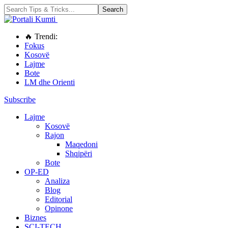
🔥 Trendi:
Fokus
Kosovë
Lajme
Bote
LM dhe Orienti
Subscribe
Lajme
Kosovë
Rajon
Maqedoni
Shqipëri
Bote
OP-ED
Analiza
Blog
Editorial
Opinone
Biznes
SCI-TECH