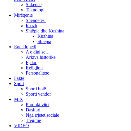
Shkencë
Teknologji
Mirëqenie
Shëndetësi
Imazh
Shtëpia dhe Kuzhina
Kuzhina
Shtëpia
Enciklopedi
A e dini se…
Arkiva historike
Fjalor
Religjion
Personalitete
Fakte
Sport
Sporti botë
Sporti vendor
MIX
Produktivitet
Dashuri
Nga rrjetet sociale
Tregime
VIDEO