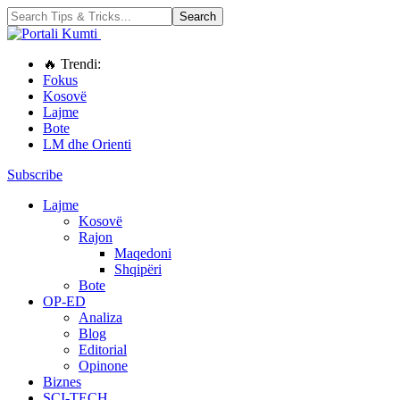
🔥 Trendi:
Fokus
Kosovë
Lajme
Bote
LM dhe Orienti
Subscribe
Lajme
Kosovë
Rajon
Maqedoni
Shqipëri
Bote
OP-ED
Analiza
Blog
Editorial
Opinone
Biznes
SCI-TECH