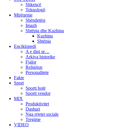
Shkencë
Teknologji
Mirëqenie
Shëndetësi
Imazh
Shtëpia dhe Kuzhina
Kuzhina
Shtëpia
Enciklopedi
A e dini se…
Arkiva historike
Fjalor
Religjion
Personalitete
Fakte
Sport
Sporti botë
Sporti vendor
MIX
Produktivitet
Dashuri
Nga rrjetet sociale
Tregime
VIDEO