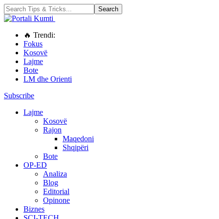
🔥 Trendi:
Fokus
Kosovë
Lajme
Bote
LM dhe Orienti
Subscribe
Lajme
Kosovë
Rajon
Maqedoni
Shqipëri
Bote
OP-ED
Analiza
Blog
Editorial
Opinone
Biznes
SCI-TECH