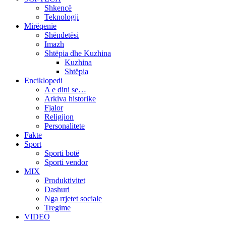
Shkencë
Teknologji
Mirëqenie
Shëndetësi
Imazh
Shtëpia dhe Kuzhina
Kuzhina
Shtëpia
Enciklopedi
A e dini se…
Arkiva historike
Fjalor
Religjion
Personalitete
Fakte
Sport
Sporti botë
Sporti vendor
MIX
Produktivitet
Dashuri
Nga rrjetet sociale
Tregime
VIDEO