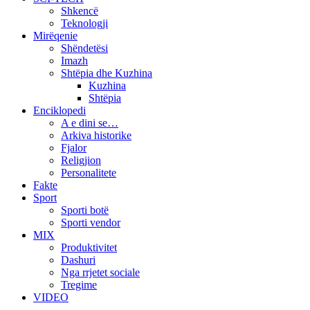
Shkencë
Teknologji
Mirëqenie
Shëndetësi
Imazh
Shtëpia dhe Kuzhina
Kuzhina
Shtëpia
Enciklopedi
A e dini se…
Arkiva historike
Fjalor
Religjion
Personalitete
Fakte
Sport
Sporti botë
Sporti vendor
MIX
Produktivitet
Dashuri
Nga rrjetet sociale
Tregime
VIDEO