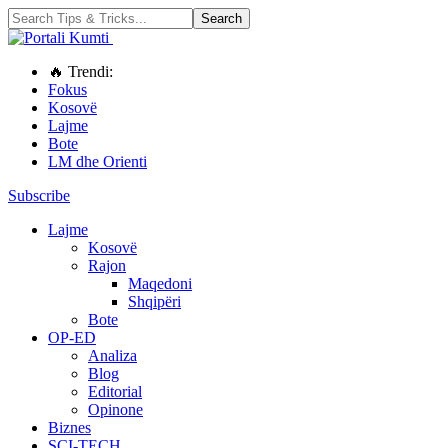
🔥 Trendi:
Fokus
Kosovë
Lajme
Bote
LM dhe Orienti
Subscribe
Lajme
Kosovë
Rajon
Maqedoni
Shqipëri
Bote
OP-ED
Analiza
Blog
Editorial
Opinone
Biznes
SCI-TECH