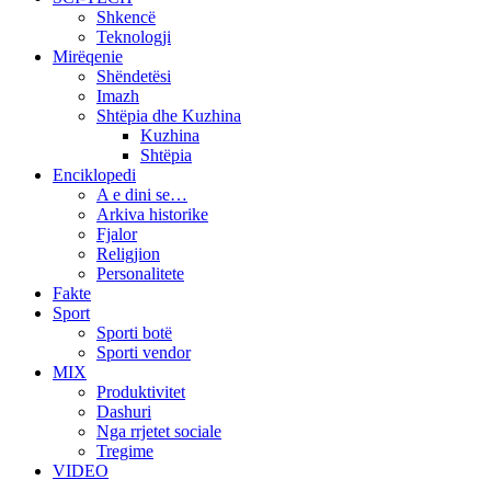
Shkencë
Teknologji
Mirëqenie
Shëndetësi
Imazh
Shtëpia dhe Kuzhina
Kuzhina
Shtëpia
Enciklopedi
A e dini se…
Arkiva historike
Fjalor
Religjion
Personalitete
Fakte
Sport
Sporti botë
Sporti vendor
MIX
Produktivitet
Dashuri
Nga rrjetet sociale
Tregime
VIDEO