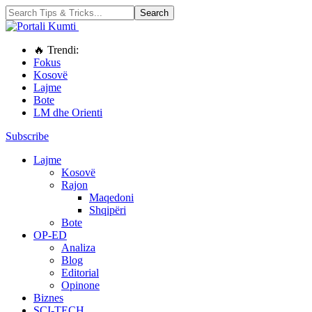
🔥 Trendi:
Fokus
Kosovë
Lajme
Bote
LM dhe Orienti
Subscribe
Lajme
Kosovë
Rajon
Maqedoni
Shqipëri
Bote
OP-ED
Analiza
Blog
Editorial
Opinone
Biznes
SCI-TECH