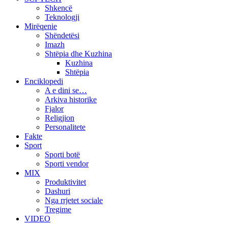
Shkencë
Teknologji
Mirëqenie
Shëndetësi
Imazh
Shtëpia dhe Kuzhina
Kuzhina
Shtëpia
Enciklopedi
A e dini se…
Arkiva historike
Fjalor
Religjion
Personalitete
Fakte
Sport
Sporti botë
Sporti vendor
MIX
Produktivitet
Dashuri
Nga rrjetet sociale
Tregime
VIDEO