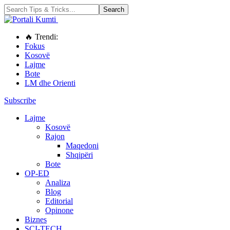
🔥 Trendi:
Fokus
Kosovë
Lajme
Bote
LM dhe Orienti
Subscribe
Lajme
Kosovë
Rajon
Maqedoni
Shqipëri
Bote
OP-ED
Analiza
Blog
Editorial
Opinone
Biznes
SCI-TECH