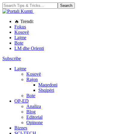
🔥 Trendi:
Fokus
Kosovë
Lajme
Bote
LM dhe Orienti
Subscribe
Lajme
Kosovë
Rajon
Maqedoni
Shqipëri
Bote
OP-ED
Analiza
Blog
Editorial
Opinone
Biznes
SCI-TECH