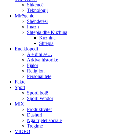
Shkencë
Teknologji
Mirëqenie
Shëndetësi
Imazh
Shtëpia dhe Kuzhina
Kuzhina
Shtëpia
Enciklopedi
A e dini se…
Arkiva historike
Fjalor
Religjion
Personalitete
Fakte
Sport
Sporti botë
Sporti vendor
MIX
Produktivitet
Dashuri
Nga rrjetet sociale
Tregime
VIDEO