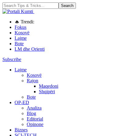
🔥 Trendi:
Fokus
Kosovë
Lajme
Bote
LM dhe Orienti
Subscribe
Lajme
Kosovë
Rajon
Maqedoni
Shqipëri
Bote
OP-ED
Analiza
Blog
Editorial
Opinone
Biznes
SCI-TECH