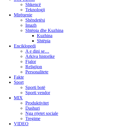
Shkencë
Teknologji
Mirëqenie
Shëndetësi
Imazh
Shtëpia dhe Kuzhina
Kuzhina
Shtëpia
Enciklopedi
A e dini se…
Arkiva historike
Fjalor
Religjion
Personalitete
Fakte
Sport
Sporti botë
Sporti vendor
MIX
Produktivitet
Dashuri
Nga rrjetet sociale
Tregime
VIDEO