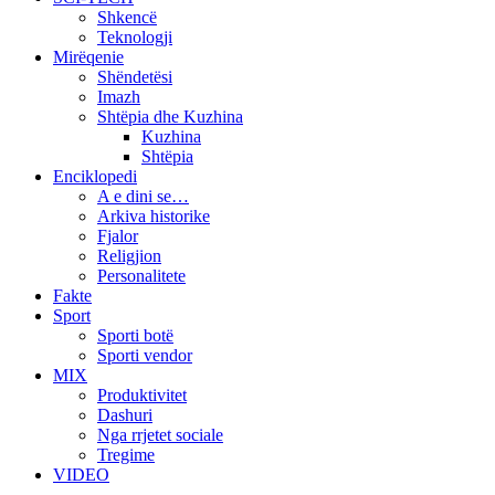
Shkencë
Teknologji
Mirëqenie
Shëndetësi
Imazh
Shtëpia dhe Kuzhina
Kuzhina
Shtëpia
Enciklopedi
A e dini se…
Arkiva historike
Fjalor
Religjion
Personalitete
Fakte
Sport
Sporti botë
Sporti vendor
MIX
Produktivitet
Dashuri
Nga rrjetet sociale
Tregime
VIDEO