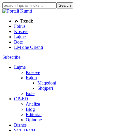
🔥 Trendi:
Fokus
Kosovë
Lajme
Bote
LM dhe Orienti
Subscribe
Lajme
Kosovë
Rajon
Maqedoni
Shqipëri
Bote
OP-ED
Analiza
Blog
Editorial
Opinone
Biznes
SCI-TECH