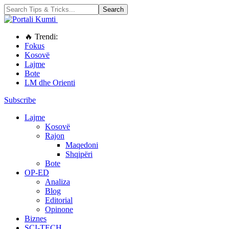
🔥 Trendi:
Fokus
Kosovë
Lajme
Bote
LM dhe Orienti
Subscribe
Lajme
Kosovë
Rajon
Maqedoni
Shqipëri
Bote
OP-ED
Analiza
Blog
Editorial
Opinone
Biznes
SCI-TECH