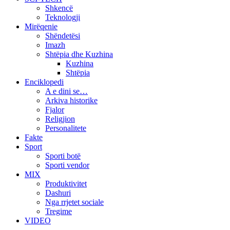
Shkencë
Teknologji
Mirëqenie
Shëndetësi
Imazh
Shtëpia dhe Kuzhina
Kuzhina
Shtëpia
Enciklopedi
A e dini se…
Arkiva historike
Fjalor
Religjion
Personalitete
Fakte
Sport
Sporti botë
Sporti vendor
MIX
Produktivitet
Dashuri
Nga rrjetet sociale
Tregime
VIDEO