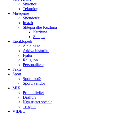
Shkencë
Teknologji
Mirëqenie
Shëndetësi
Imazh
Shtëpia dhe Kuzhina
Kuzhina
Shtëpia
Enciklopedi
A e dini se…
Arkiva historike
Fjalor
Religjion
Personalitete
Fakte
Sport
Sporti botë
Sporti vendor
MIX
Produktivitet
Dashuri
Nga rrjetet sociale
Tregime
VIDEO