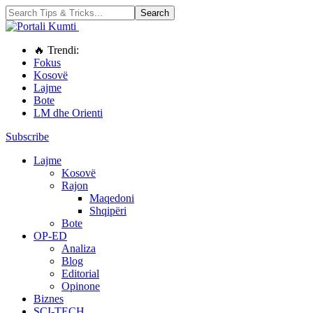
🔥 Trendi:
Fokus
Kosovë
Lajme
Bote
LM dhe Orienti
Subscribe
Lajme
Kosovë
Rajon
Maqedoni
Shqipëri
Bote
OP-ED
Analiza
Blog
Editorial
Opinone
Biznes
SCI-TECH