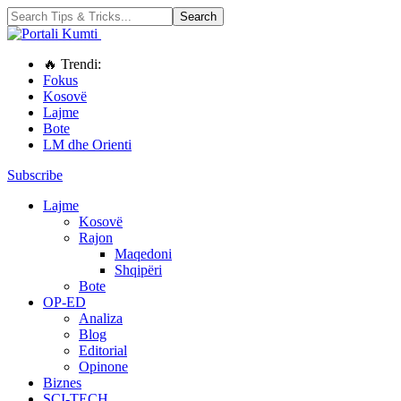
🔥 Trendi:
Fokus
Kosovë
Lajme
Bote
LM dhe Orienti
Subscribe
Lajme
Kosovë
Rajon
Maqedoni
Shqipëri
Bote
OP-ED
Analiza
Blog
Editorial
Opinone
Biznes
SCI-TECH