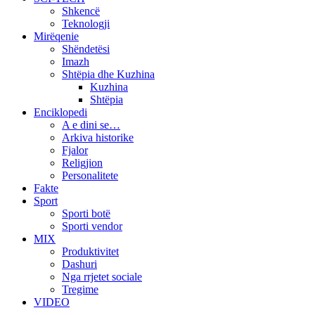
Shkencë
Teknologji
Mirëqenie
Shëndetësi
Imazh
Shtëpia dhe Kuzhina
Kuzhina
Shtëpia
Enciklopedi
A e dini se…
Arkiva historike
Fjalor
Religjion
Personalitete
Fakte
Sport
Sporti botë
Sporti vendor
MIX
Produktivitet
Dashuri
Nga rrjetet sociale
Tregime
VIDEO