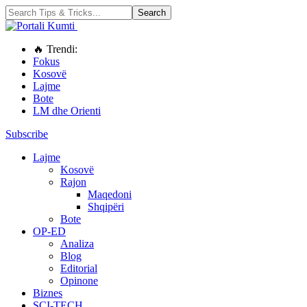
🔥 Trendi:
Fokus
Kosovë
Lajme
Bote
LM dhe Orienti
Subscribe
Lajme
Kosovë
Rajon
Maqedoni
Shqipëri
Bote
OP-ED
Analiza
Blog
Editorial
Opinone
Biznes
SCI-TECH