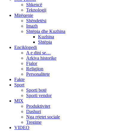
Shkencë
Teknologji
Mirëqenie
Shëndetësi
Imazh
Shtëpia dhe Kuzhina
Kuzhina
Shtëpia
Enciklopedi
A e dini se…
Arkiva historike
Fjalor
Religjion
Personalitete
Fakte
Sport
Sporti botë
Sporti vendor
MIX
Produktivitet
Dashuri
Nga rrjetet sociale
Tregime
VIDEO