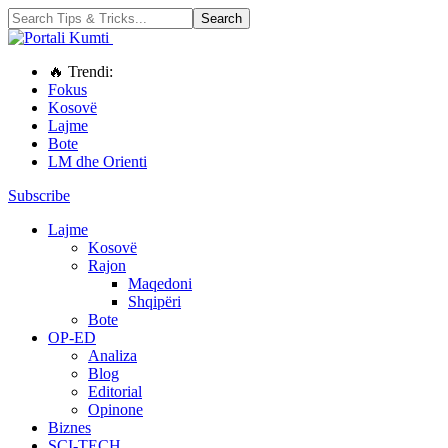
🔥 Trendi:
Fokus
Kosovë
Lajme
Bote
LM dhe Orienti
Subscribe
Lajme
Kosovë
Rajon
Maqedoni
Shqipëri
Bote
OP-ED
Analiza
Blog
Editorial
Opinone
Biznes
SCI-TECH