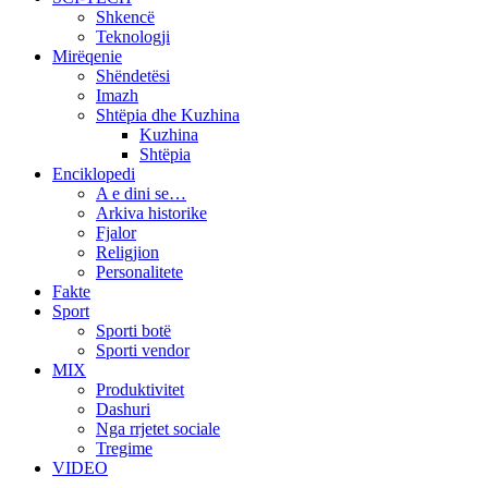
Shkencë
Teknologji
Mirëqenie
Shëndetësi
Imazh
Shtëpia dhe Kuzhina
Kuzhina
Shtëpia
Enciklopedi
A e dini se…
Arkiva historike
Fjalor
Religjion
Personalitete
Fakte
Sport
Sporti botë
Sporti vendor
MIX
Produktivitet
Dashuri
Nga rrjetet sociale
Tregime
VIDEO