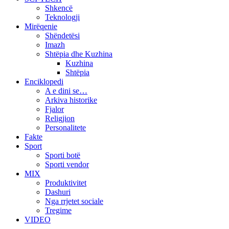
Shkencë
Teknologji
Mirëqenie
Shëndetësi
Imazh
Shtëpia dhe Kuzhina
Kuzhina
Shtëpia
Enciklopedi
A e dini se…
Arkiva historike
Fjalor
Religjion
Personalitete
Fakte
Sport
Sporti botë
Sporti vendor
MIX
Produktivitet
Dashuri
Nga rrjetet sociale
Tregime
VIDEO