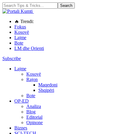
🔥 Trendi:
Fokus
Kosovë
Lajme
Bote
LM dhe Orienti
Subscribe
Lajme
Kosovë
Rajon
Maqedoni
Shqipëri
Bote
OP-ED
Analiza
Blog
Editorial
Opinone
Biznes
SCI-TECH