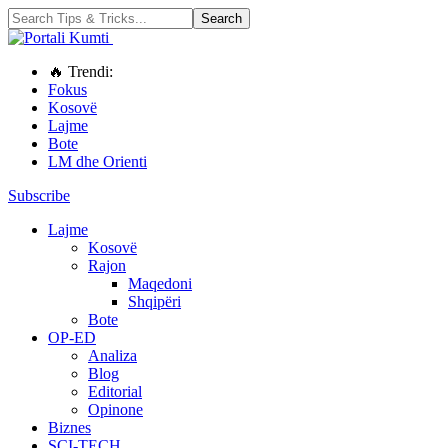
🔥 Trendi:
Fokus
Kosovë
Lajme
Bote
LM dhe Orienti
Subscribe
Lajme
Kosovë
Rajon
Maqedoni
Shqipëri
Bote
OP-ED
Analiza
Blog
Editorial
Opinone
Biznes
SCI-TECH