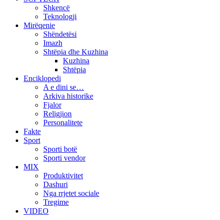
Shkencë
Teknologji
Mirëqenie
Shëndetësi
Imazh
Shtëpia dhe Kuzhina
Kuzhina
Shtëpia
Enciklopedi
A e dini se…
Arkiva historike
Fjalor
Religjion
Personalitete
Fakte
Sport
Sporti botë
Sporti vendor
MIX
Produktivitet
Dashuri
Nga rrjetet sociale
Tregime
VIDEO