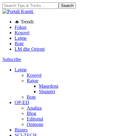
🔥 Trendi:
Fokus
Kosovë
Lajme
Bote
LM dhe Orienti
Subscribe
Lajme
Kosovë
Rajon
Maqedoni
Shqipëri
Bote
OP-ED
Analiza
Blog
Editorial
Opinone
Biznes
SCI-TECH