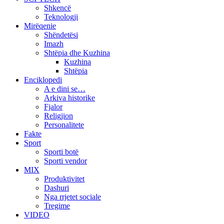
Shkencë
Teknologji
Mirëqenie
Shëndetësi
Imazh
Shtëpia dhe Kuzhina
Kuzhina
Shtëpia
Enciklopedi
A e dini se…
Arkiva historike
Fjalor
Religjion
Personalitete
Fakte
Sport
Sporti botë
Sporti vendor
MIX
Produktivitet
Dashuri
Nga rrjetet sociale
Tregime
VIDEO