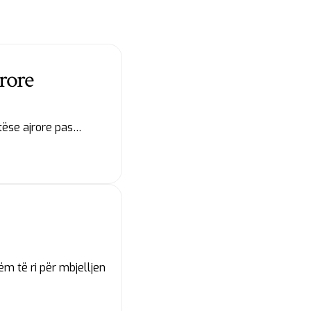
jrore
jtëse ajrore pas…
m të ri për mbjelljen