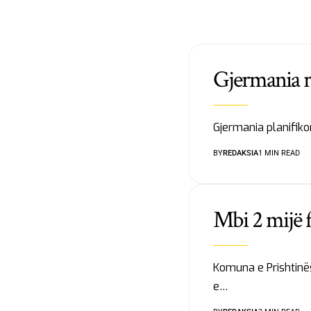
Gjermania rr
Gjermania planifiko
BY
REDAKSIA
1 MIN READ
Mbi 2 mijë f
Komuna e Prishtinë
e…