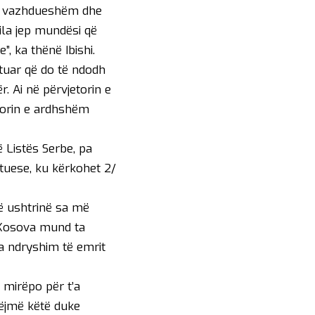
 të vazhdueshëm dhe
cila jep mundësi që
, ka thënë Ibishi.
tuar që do të ndodh
. Ai në përvjetorin e
etorin e ardhshëm
ë Listës Serbe, pa
tuese, ku kërkohet 2/
ë ushtrinë sa më
e Kosova mund ta
pa ndryshim të emrit
 mirëpo për t’a
bëjmë këtë duke