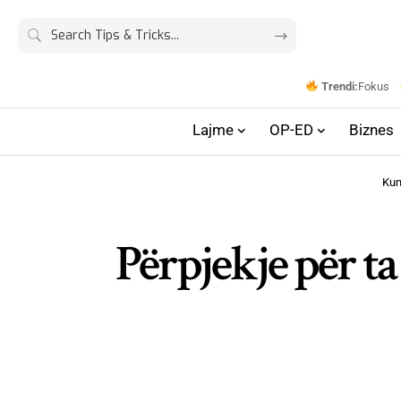
Trendi:
Fokus
Lajme
OP-ED
Biznes
Kum
Përpjekje për ta