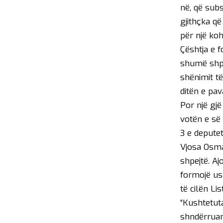
në, që sub
gjithçka që
për një koh
Çështja e 
shumë shpje
shënimit të
ditën e pa
Por një gjë
votën e së
3 e deputet
Vjosa Osma
shpejtë. Aj
formojë us
të cilën L
“Kushtetut
shndërruar