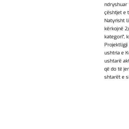
ndryshuar t
çështjet e 
Natyrisht l
kërkojnë 2/
kategori”, 
Projektlig
ushtria e 
ushtarë akt
që do të je
shtarët e s