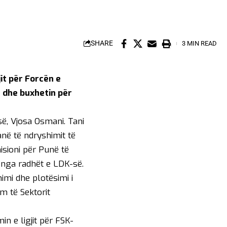
SHARE
3 MIN READ
it për Forcën e
e dhe buxhetin për
ë, Vjosa Osmani. Tani
në të ndryshimit të
isioni për Punë të
 nga radhët e LDK-së.
himi dhe plotësimi i
m të Sektorit
n e ligjit për FSK-