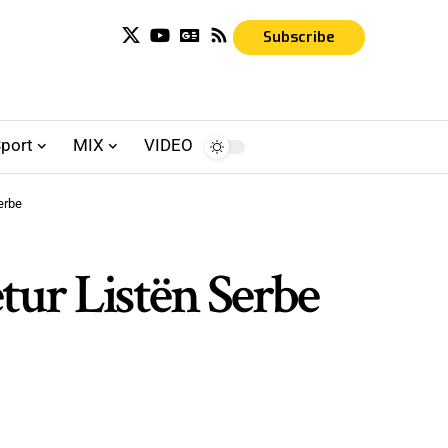
Subscribe
port
MIX
VIDEO
erbe
etur Listën Serbe