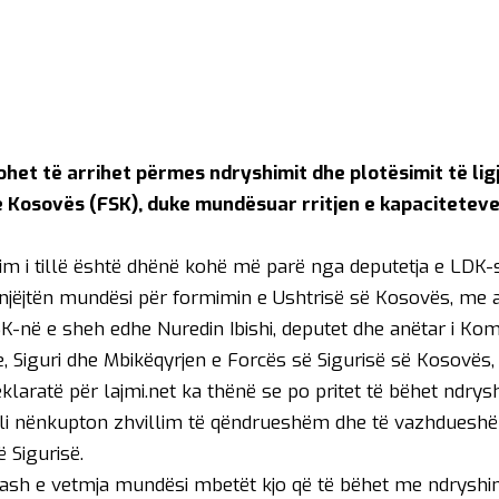
ohet të arrihet përmes ndryshimit dhe plotësimit të ligj
ë Kosovës (FSK), duke mundësuar rritjen e kapacitetev
im i tillë është dhënë kohë më parë nga deputetja e LDK-s
ë njëjtën mundësi për formimin e Ushtrisë së Kosovës, me a
FSK-në e sheh edhe Nuredin Ibishi, deputet dhe anëtar i Kom
 Siguri dhe Mbikëqyrjen e Forcës së Sigurisë së Kosovës,
eklaratë për lajmi.net ka thënë se po pritet të bëhet ndrys
 i cili nënkupton zhvillim të qëndrueshëm dhe të vazhdueshë
ë Sigurisë.
tash e vetmja mundësi mbetët kjo që të bëhet me ndryshimi