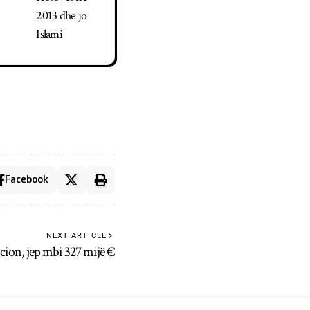
2013 dhe jo
Islami
Facebook
NEXT ARTICLE
cion, jep mbi 327 mijë €