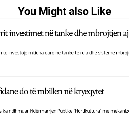
You Might also Like
it investimet në tanke dhe mbrojtjen a
n të investojë miliona euro në tanke të reja dhe sisteme mbro
idane do të mbillen në kryeqytet
s ka ndihmuar Ndërmarrjen Publike “Hortikultura” me mekanizë