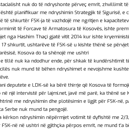
stacialisht nuk do të ndryshonte përveç emrit, zhvillimit
 është planifikuar me ndryshimin Strategjik të Sigurisë, e 
ë të shkurtër FSK-ja të vazhdojë me ngritjen e kapaciteteve”
formimit të Forcave të Armatosura të Kosovës, ishte prem
t nga Hashim Thaçi gjatë vitit 2014 kur ishte kryeministër
 17 shkurtit, ushtarëve të FSK-së u kishte thënë se përvj
varësisë, Kosova do ta shënojë me ushtri
 e tillë nuk ka ndodhur ende, për shkak të kundërshtimit t
 cilës nuk mund të bëhen ndryshimet e nevojshme kushte
ëve.
ni deputete e LDK-së ka bërë thirrje që Kosova të formoj
o në një intervistë për lajmi.net, javë më parë, ka thënë s
htrinë me ndryshimin dhe plotësimin e ligjit për FSK-në, 
ista Serbe nuk mund ta pengojë.
a kërkon ndryshimin nëpërmjet votimit të dyfishtë me 2/3,
 FSK-në në ushtri në gjithçka përpos emrit, ne mund t’a 