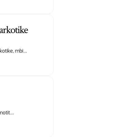
arkotike
rkotike, mbi…
 motit…