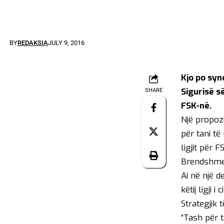
BY
REDAKSIA
JULY 9, 2016
Kjo po syn
Sigurisë s
SHARE
FSK-në.
Një propoz
për tani t
ligjit për 
Brendshme,
Ai në një d
këtij ligji
Strategjik t
“Tash për 