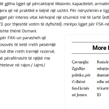
ë gjitha ligjet që përcaktojnë Misionin, kapacitetet, armati
tjera që në praktikë e bëjnë një ushtri. Për ndryshimin e li
igjet për interes vital kërkojnë një shumicë më të lartë (e
3, por thjeshtë votim të dyfishtë), mirëpo ligjet për FSK-n
kishte thënë Osmani.
ji për FAK-un parasheh që
Kosovës të ketë rreth pesëmijë
More 
ivë dhe rreth tremijë rezervë,
në përafërsisht të njëjtë me
Çavuşoğlu:
Rusia l
hteteve në rajon./ lajmi./
Zgjidhje
mbajtje
politike, për
shamisë
t'i dhënë
edhe në
fund krizës
të kartë
në Jemen
ID