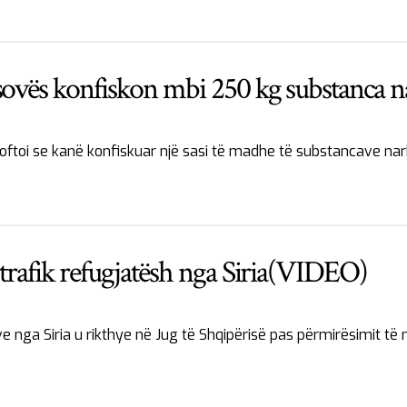
sovës konfiskon mbi 250 kg substanca n
joftoi se kanë konfiskuar një sasi të madhe të substancave na
 trafik refugjatësh nga Siria(VIDEO)
ve nga Siria u rikthye në Jug të Shqipërisë pas përmirësimit të