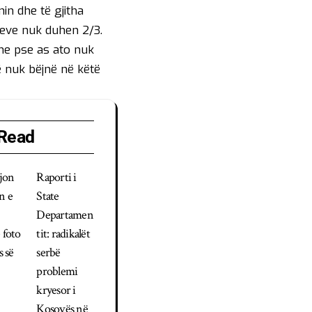
min dhe të gjitha
gjeve nuk duhen 2/3.
dhe pse as ato nuk
ë nuk bëjnë në këtë
Read
ejon
Raporti i
n e
State
Departamen
 foto
tit: radikalët
s së
serbë
problemi
kryesor i
Kosovës në