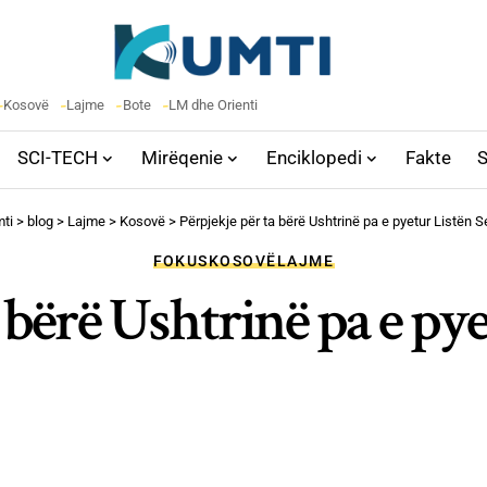
Kosovë
Lajme
Bote
LM dhe Orienti
SCI-TECH
Mirëqenie
Enciklopedi
Fakte
S
ti
>
blog
>
Lajme
>
Kosovë
>
Përpjekje për ta bërë Ushtrinë pa e pyetur Listën S
FOKUS
KOSOVË
LAJME
 bërë Ushtrinë pa e py