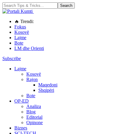
🔥 Trendi:
Fokus
Kosovë
Lajme
Bote
LM dhe Orienti
Subscribe
Lajme
Kosovë
Rajon
Maqedoni
Shqipëri
Bote
OP-ED
Analiza
Blog
Editorial
Opinone
Biznes
SCI-TECH