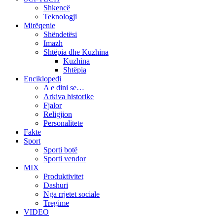
Shkencë
Teknologji
Mirëqenie
Shëndetësi
Imazh
Shtëpia dhe Kuzhina
Kuzhina
Shtëpia
Enciklopedi
A e dini se…
Arkiva historike
Fjalor
Religjion
Personalitete
Fakte
Sport
Sporti botë
Sporti vendor
MIX
Produktivitet
Dashuri
Nga rrjetet sociale
Tregime
VIDEO