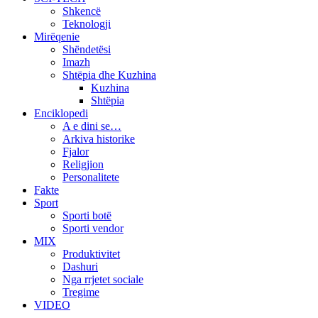
Shkencë
Teknologji
Mirëqenie
Shëndetësi
Imazh
Shtëpia dhe Kuzhina
Kuzhina
Shtëpia
Enciklopedi
A e dini se…
Arkiva historike
Fjalor
Religjion
Personalitete
Fakte
Sport
Sporti botë
Sporti vendor
MIX
Produktivitet
Dashuri
Nga rrjetet sociale
Tregime
VIDEO