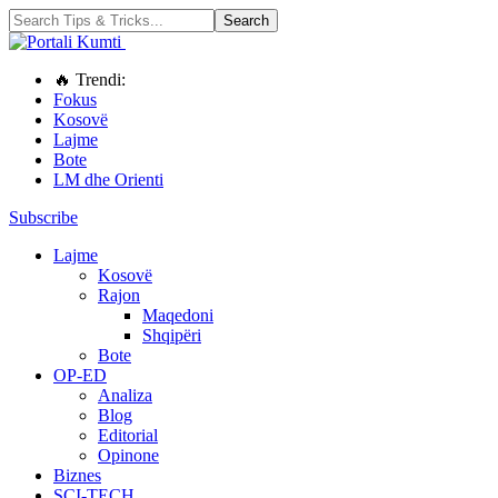
🔥 Trendi:
Fokus
Kosovë
Lajme
Bote
LM dhe Orienti
Subscribe
Lajme
Kosovë
Rajon
Maqedoni
Shqipëri
Bote
OP-ED
Analiza
Blog
Editorial
Opinone
Biznes
SCI-TECH