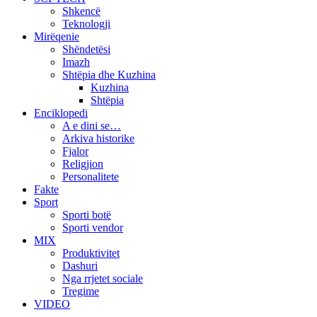
Shkencë
Teknologji
Mirëqenie
Shëndetësi
Imazh
Shtëpia dhe Kuzhina
Kuzhina
Shtëpia
Enciklopedi
A e dini se…
Arkiva historike
Fjalor
Religjion
Personalitete
Fakte
Sport
Sporti botë
Sporti vendor
MIX
Produktivitet
Dashuri
Nga rrjetet sociale
Tregime
VIDEO