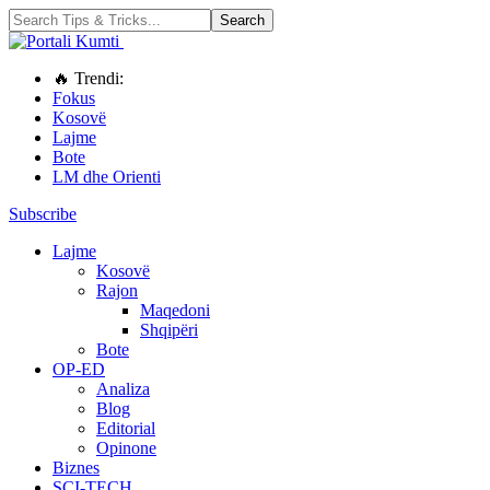
🔥 Trendi:
Fokus
Kosovë
Lajme
Bote
LM dhe Orienti
Subscribe
Lajme
Kosovë
Rajon
Maqedoni
Shqipëri
Bote
OP-ED
Analiza
Blog
Editorial
Opinone
Biznes
SCI-TECH