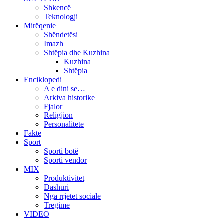
Shkencë
Teknologji
Mirëqenie
Shëndetësi
Imazh
Shtëpia dhe Kuzhina
Kuzhina
Shtëpia
Enciklopedi
A e dini se…
Arkiva historike
Fjalor
Religjion
Personalitete
Fakte
Sport
Sporti botë
Sporti vendor
MIX
Produktivitet
Dashuri
Nga rrjetet sociale
Tregime
VIDEO