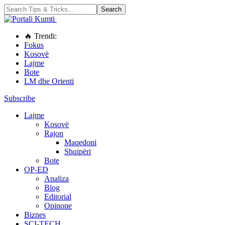
🔥 Trendi:
Fokus
Kosovë
Lajme
Bote
LM dhe Orienti
Subscribe
Lajme
Kosovë
Rajon
Maqedoni
Shqipëri
Bote
OP-ED
Analiza
Blog
Editorial
Opinone
Biznes
SCI-TECH