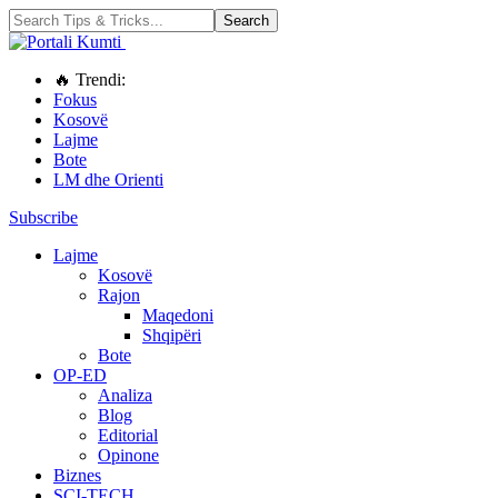
🔥 Trendi:
Fokus
Kosovë
Lajme
Bote
LM dhe Orienti
Subscribe
Lajme
Kosovë
Rajon
Maqedoni
Shqipëri
Bote
OP-ED
Analiza
Blog
Editorial
Opinone
Biznes
SCI-TECH