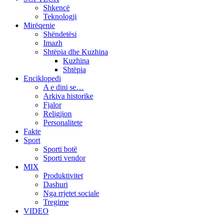
Shkencë
Teknologji
Mirëqenie
Shëndetësi
Imazh
Shtëpia dhe Kuzhina
Kuzhina
Shtëpia
Enciklopedi
A e dini se…
Arkiva historike
Fjalor
Religjion
Personalitete
Fakte
Sport
Sporti botë
Sporti vendor
MIX
Produktivitet
Dashuri
Nga rrjetet sociale
Tregime
VIDEO