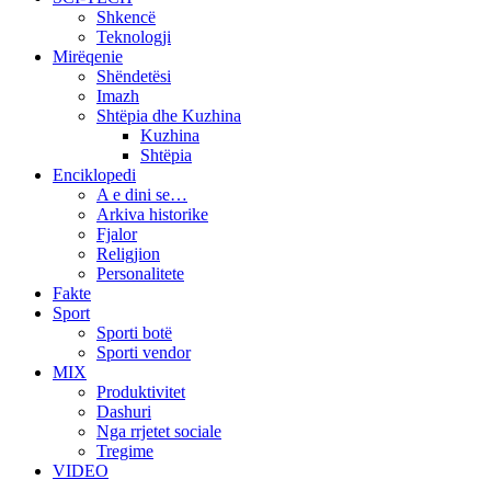
Shkencë
Teknologji
Mirëqenie
Shëndetësi
Imazh
Shtëpia dhe Kuzhina
Kuzhina
Shtëpia
Enciklopedi
A e dini se…
Arkiva historike
Fjalor
Religjion
Personalitete
Fakte
Sport
Sporti botë
Sporti vendor
MIX
Produktivitet
Dashuri
Nga rrjetet sociale
Tregime
VIDEO