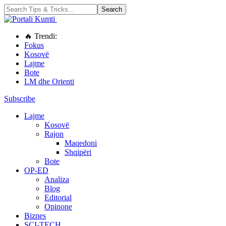
🔥 Trendi:
Fokus
Kosovë
Lajme
Bote
LM dhe Orienti
Subscribe
Lajme
Kosovë
Rajon
Maqedoni
Shqipëri
Bote
OP-ED
Analiza
Blog
Editorial
Opinone
Biznes
SCI-TECH