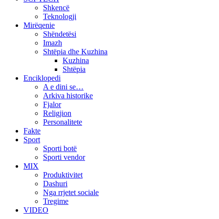
Shkencë
Teknologji
Mirëqenie
Shëndetësi
Imazh
Shtëpia dhe Kuzhina
Kuzhina
Shtëpia
Enciklopedi
A e dini se…
Arkiva historike
Fjalor
Religjion
Personalitete
Fakte
Sport
Sporti botë
Sporti vendor
MIX
Produktivitet
Dashuri
Nga rrjetet sociale
Tregime
VIDEO