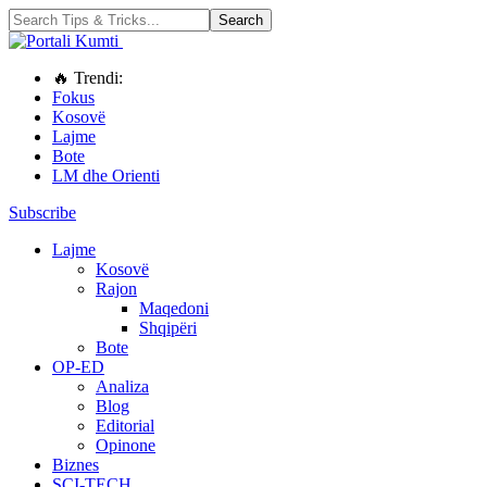
🔥 Trendi:
Fokus
Kosovë
Lajme
Bote
LM dhe Orienti
Subscribe
Lajme
Kosovë
Rajon
Maqedoni
Shqipëri
Bote
OP-ED
Analiza
Blog
Editorial
Opinone
Biznes
SCI-TECH