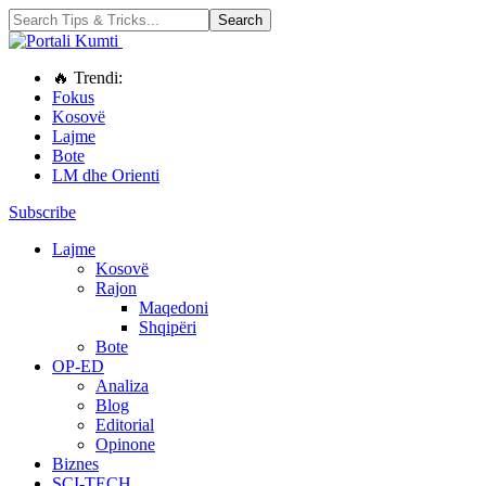
🔥 Trendi:
Fokus
Kosovë
Lajme
Bote
LM dhe Orienti
Subscribe
Lajme
Kosovë
Rajon
Maqedoni
Shqipëri
Bote
OP-ED
Analiza
Blog
Editorial
Opinone
Biznes
SCI-TECH