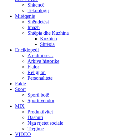
Shkencë
Teknologji
Mirëqenie
Shëndetësi
Imazh
Shtëpia dhe Kuzhina
Kuzhina
Shtëpia
Enciklopedi
A e dini se…
Arkiva historike
Fjalor
Religjion
Personalitete
Fakte
Sport
Sporti botë
Sporti vendor
MIX
Produktivitet
Dashuri
Nga rrjetet sociale
Tregime
VIDEO