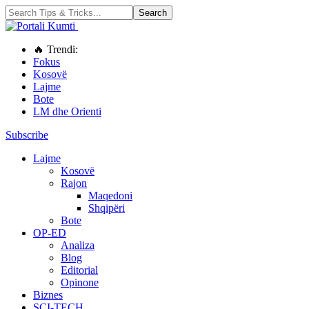
🔥 Trendi:
Fokus
Kosovë
Lajme
Bote
LM dhe Orienti
Subscribe
Lajme
Kosovë
Rajon
Maqedoni
Shqipëri
Bote
OP-ED
Analiza
Blog
Editorial
Opinone
Biznes
SCI-TECH