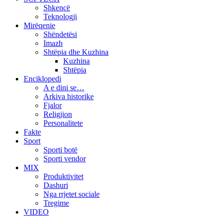
Shkencë
Teknologji
Mirëqenie
Shëndetësi
Imazh
Shtëpia dhe Kuzhina
Kuzhina
Shtëpia
Enciklopedi
A e dini se…
Arkiva historike
Fjalor
Religjion
Personalitete
Fakte
Sport
Sporti botë
Sporti vendor
MIX
Produktivitet
Dashuri
Nga rrjetet sociale
Tregime
VIDEO