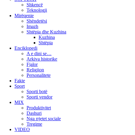
Shkencë
Teknologji
Mirëqenie
Shëndetësi
Imazh
Shtëpia dhe Kuzhina
Kuzhina
Shtëpia
Enciklopedi
A e dini se…
Arkiva historike
Fjalor
Religjion
Personalitete
Fakte
Sport
Sporti botë
Sporti vendor
MIX
Produktivitet
Dashuri
Nga rrjetet sociale
Tregime
VIDEO