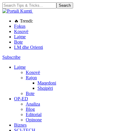
🔥 Trendi:
Fokus
Kosovë
Lajme
Bote
LM dhe Orienti
Subscribe
Lajme
Kosovë
Rajon
Maqedoni
Shqipëri
Bote
OP-ED
Analiza
Blog
Editorial
Opinone
Biznes
SCI-TECH